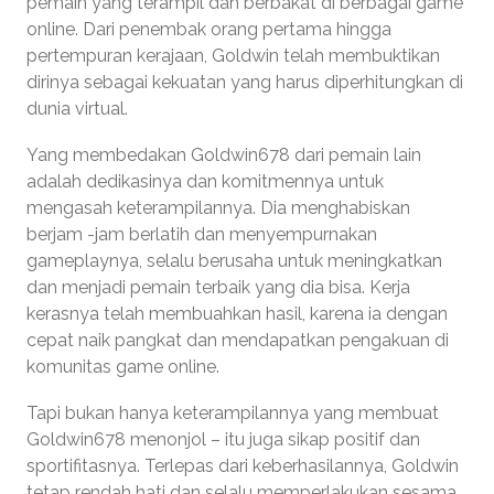
pemain yang terampil dan berbakat di berbagai game
online. Dari penembak orang pertama hingga
pertempuran kerajaan, Goldwin telah membuktikan
dirinya sebagai kekuatan yang harus diperhitungkan di
dunia virtual.
Yang membedakan Goldwin678 dari pemain lain
adalah dedikasinya dan komitmennya untuk
mengasah keterampilannya. Dia menghabiskan
berjam -jam berlatih dan menyempurnakan
gameplaynya, selalu berusaha untuk meningkatkan
dan menjadi pemain terbaik yang dia bisa. Kerja
kerasnya telah membuahkan hasil, karena ia dengan
cepat naik pangkat dan mendapatkan pengakuan di
komunitas game online.
Tapi bukan hanya keterampilannya yang membuat
Goldwin678 menonjol – itu juga sikap positif dan
sportifitasnya. Terlepas dari keberhasilannya, Goldwin
tetap rendah hati dan selalu memperlakukan sesama