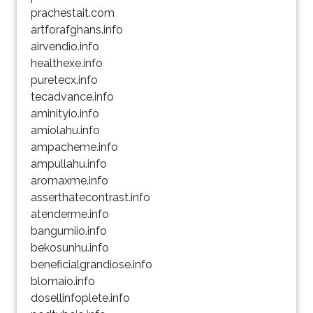
prachestait.com
artforafghans.info
airvendio.info
healthexe.info
puretecx.info
tecadvance.info
aminityio.info
amiolahu.info
ampacheme.info
ampullahu.info
aromaxme.info
asserthatecontrast.info
atenderme.info
bangumiio.info
bekosunhu.info
beneficialgrandiose.info
blomaio.info
dosellinfoplete.info