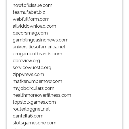
howtofixissue.com
teamufabet.biz
webfullform.com
allviddownload.com
decorsmag.com
gamblingcasinonews.com
universitiesofamerica.net
progameofbrands.com
qbreview.org
servicewueste.org
zippyrevs.com
matkanumbernow.com
myjobcirculars.com
healthmoreoverfitness.com
topslotxgames.com
routerloggnet.net
dantella6.com
slotsgamesone.com