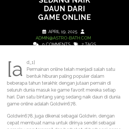
DAUN DARI
GAME ONLINE
APRIL 19, 2025
ADMIN@ASTRO-BATH.COM
0 COMMENTS
2 TAGS
[a
d_1]
Permainan online telah menjadi salah satu
bentuk hiburan paling populer dalam
beberapa tahun terakhir, dengan jutaan pemain di
seluruh dunia masuk ke game favorit mereka setiap
hari. Dan satu bintang yang sedang naik daun di dunia
game online adalah Goldwin678.
Goldwin678, juga dikenal sebagai Goldwin, dengan
cepat membuat nama untuk dirinya sendiri sebagai