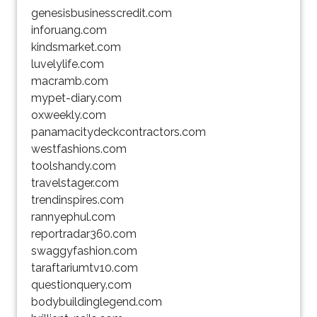
genesisbusinesscredit.com
inforuang.com
kindsmarket.com
luvelylife.com
macramb.com
mypet-diary.com
oxweekly.com
panamacitydeckcontractors.com
westfashions.com
toolshandy.com
travelstager.com
trendinspires.com
rannyephul.com
reportradar360.com
swaggyfashion.com
taraftariumtv10.com
questionquery.com
bodybuildinglegend.com