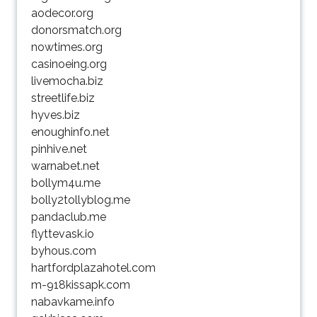
aodecor.org
donorsmatch.org
nowtimes.org
casinoeing.org
livemocha.biz
streetlife.biz
hyves.biz
enoughinfo.net
pinhive.net
warnabet.net
bollym4u.me
bolly2tollyblog.me
pandaclub.me
flyttevask.io
byhous.com
hartfordplazahotel.com
m-918kissapk.com
nabavkame.info