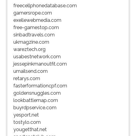
freecellphonedatabase.com
gamersrope.com
exellewebmedia.com
free-gamestop.com
sinbadtravels.com
ukmagzine.com
wareztech.org
usabestnetwork.com
jessepinkmanoutfit.com
umailsend.com
retarys.com
fasterformationcpf.com
goldensnuggles.com
lookbattlemap.com
buyrdpservice.com
yesport.net
tostylo.com
yougetthat.net