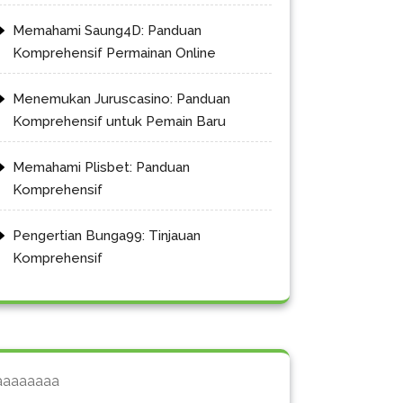
Memahami Saung4D: Panduan
Komprehensif Permainan Online
Menemukan Juruscasino: Panduan
Komprehensif untuk Pemain Baru
Memahami Plisbet: Panduan
Komprehensif
Pengertian Bunga99: Tinjauan
Komprehensif
aaaaaaaa