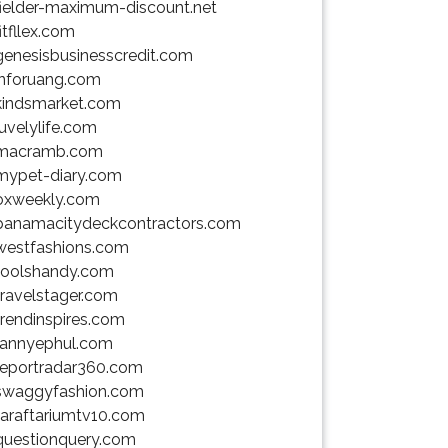
fielder-maximum-discount.net
fitfllex.com
genesisbusinesscredit.com
inforuang.com
kindsmarket.com
luvelylife.com
macramb.com
mypet-diary.com
oxweekly.com
panamacitydeckcontractors.com
westfashions.com
toolshandy.com
travelstager.com
trendinspires.com
rannyephul.com
reportradar360.com
swaggyfashion.com
taraftariumtv10.com
questionquery.com