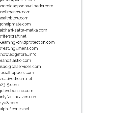
androidappsdownloader.com
usetimenow.com
healthblow.com
gohelpmate.com
rajdhani-satta-matka.com
writerscraft.net
elearning-childprotection.com
wrestling4mena.com
knowledgeforall.info
brand2lastio.com
usadigitalservices.com
socialhoppers.com
creativedream.net
n2315.com
getwebonline.com
onlyfansheaven.com
lky08.com
ralph-fiennes.net