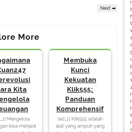
Next
Next
Post
lore More
agaimana
Membuka
Cuan247
Kunci
revolusi
Kekuatan
ara Kita
Klik555:
engelola
Panduan
euangan
Komprehensif
_1] Mengelola
[ad_1] Klik555 adalah
gan bisa menjadi
alat yang ampuh yang