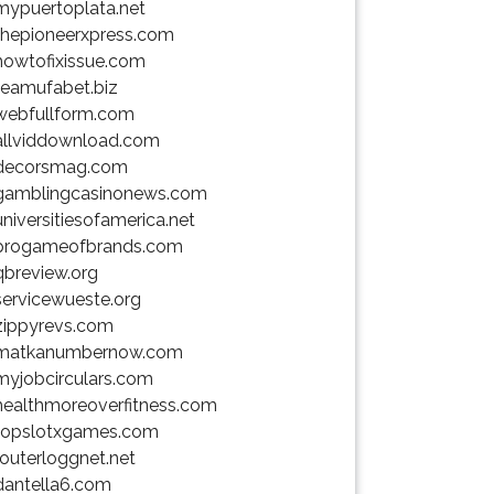
mypuertoplata.net
thepioneerxpress.com
howtofixissue.com
teamufabet.biz
webfullform.com
allviddownload.com
decorsmag.com
gamblingcasinonews.com
universitiesofamerica.net
progameofbrands.com
qbreview.org
servicewueste.org
zippyrevs.com
matkanumbernow.com
myjobcirculars.com
healthmoreoverfitness.com
topslotxgames.com
routerloggnet.net
dantella6.com