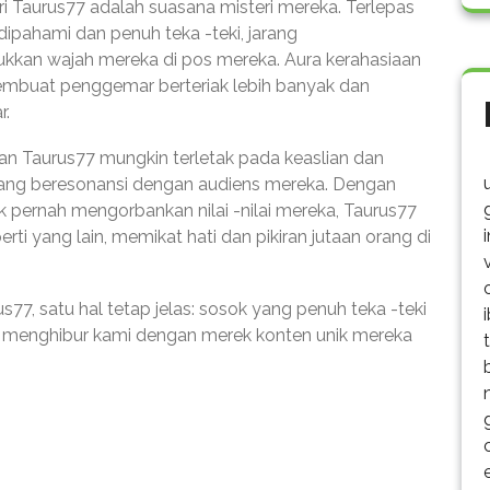
i Taurus77 adalah suasana misteri mereka. Terlepas
 dipahami dan penuh teka -teki, jarang
ukkan wajah mereka di pos mereka. Aura kerahasiaan
mbuat penggemar berteriak lebih banyak dan
r.
san Taurus77 mungkin terletak pada keaslian dan
ang beresonansi dengan audiens mereka. Dengan
dak pernah mengorbankan nilai -nilai mereka, Taurus77
erti yang lain, memikat hati dan pikiran jutaan orang di
77, satu hal tetap jelas: sosok yang penuh teka -teki
 dan menghibur kami dengan merek konten unik mereka