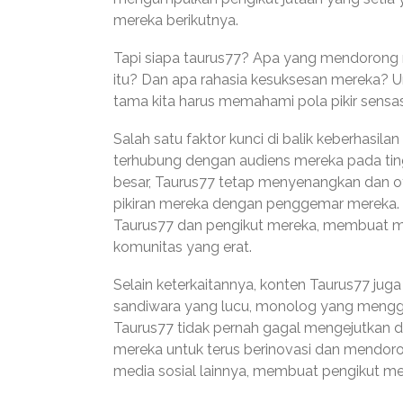
mereka berikutnya.
Tapi siapa taurus77? Apa yang mendorong
itu? Dan apa rahasia kesuksesan mereka? U
tama kita harus memahami pola pikir sensasi
Salah satu faktor kunci di balik keberhasi
terhubung dengan audiens mereka pada ting
besar, Taurus77 tetap menyenangkan dan ote
pikiran mereka dengan penggemar mereka. R
Taurus77 dan pengikut mereka, membuat me
komunitas yang erat.
Selain keterkaitannya, konten Taurus77 juga d
sandiwara yang lucu, monolog yang menggu
Taurus77 tidak pernah gagal mengejutka
mereka untuk terus berinovasi dan mendor
media sosial lainnya, membuat pengikut mere