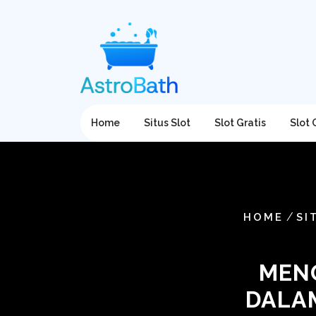
Skip
to
content
Home
Situs Slot
Slot Gratis
Slot
/
HOME
SI
MENG
DALAM