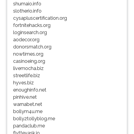
shumaio.info
slotherio.info
cysapluscertification.org
fortnitehacks.org
loginsearch.org
aodecor.org
donorsmatch.org
nowtimes.org
casinoeing.org
livemocha.biz
streetlife.biz
hyves.biz
enoughinfo.net
pinhive.net
warnabet.net
bollym4u.me
bolly2tollyblog.me
pandaclub.me
flyttevask.io