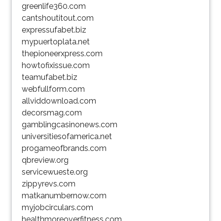
greenlife360.com
cantshoutitout.com
expressufabet.biz
mypuertoplata.net
thepioneerxpress.com
howtofixissue.com
teamufabet.biz
webfullform.com
allviddownload.com
decorsmag.com
gamblingcasinonews.com
universitiesofamerica.net
progameofbrands.com
qbreview.org
servicewueste.org
zippyrevs.com
matkanumbernow.com
myjobcirculars.com
healthmoreoverfitness.com