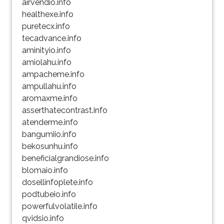
airvendio.info
healthexe.info
puretecx.info
tecadvance.info
aminityio.info
amiolahu.info
ampacheme.info
ampullahu.info
aromaxme.info
asserthatecontrast.info
atenderme.info
bangumiio.info
bekosunhu.info
beneficialgrandiose.info
blomaio.info
dosellinfoplete.info
podtubeio.info
powerfulvolatile.info
qvidsio.info