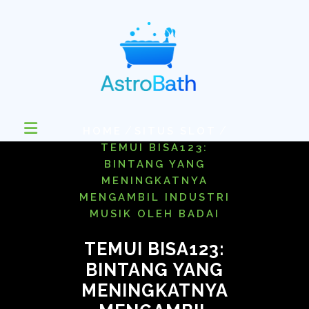
Skip
to
content
/
/
HOME
SITUS SLOT
TEMUI BISA123:
BINTANG YANG
MENINGKATNYA
MENGAMBIL INDUSTRI
MUSIK OLEH BADAI
TEMUI BISA123:
BINTANG YANG
MENINGKATNYA