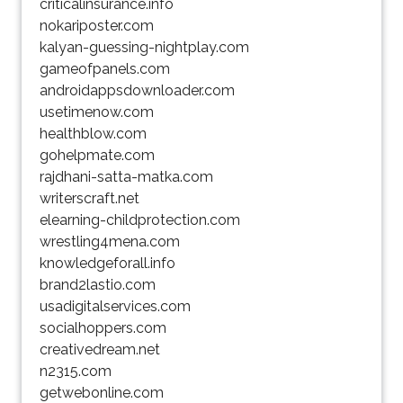
criticalinsurance.info
nokariposter.com
kalyan-guessing-nightplay.com
gameofpanels.com
androidappsdownloader.com
usetimenow.com
healthblow.com
gohelpmate.com
rajdhani-satta-matka.com
writerscraft.net
elearning-childprotection.com
wrestling4mena.com
knowledgeforall.info
brand2lastio.com
usadigitalservices.com
socialhoppers.com
creativedream.net
n2315.com
getwebonline.com