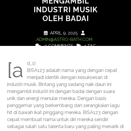
MENGAMBIL
INDUSTRI MUSIK
OLEH BADAI
APRIL 9, 2025
ADMIN@ASTRO-BATH.COM
0 COMMENTS
1 TAG
[a
d_1]
BISA123 adalah nama yang dengan cepat
menjadi identik dengan kesuksesan di
industri musik. Bintang yang sedang naik daun ini
mengambil industri ini dengan badai dengan suara
unik dan energi menular mereka. Dengan basis
penggemar yang berkembang dan serangkaian lagu
hit di bawah ikat pinggang mereka, BISA123 dengan
cepat membuat nama untuk diri mereka sendiri
sebagai salah satu talenta baru yang paling menarik di