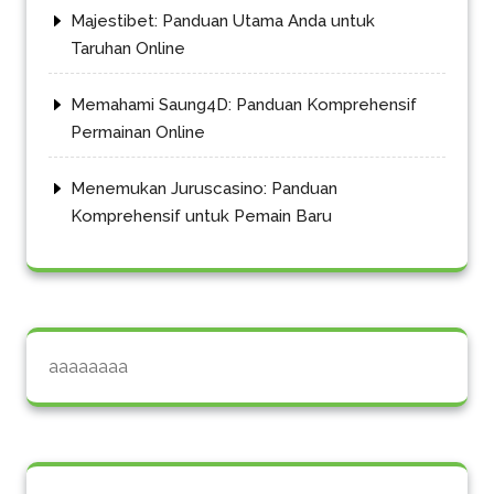
Majestibet: Panduan Utama Anda untuk
Taruhan Online
Memahami Saung4D: Panduan Komprehensif
Permainan Online
Menemukan Juruscasino: Panduan
Komprehensif untuk Pemain Baru
aaaaaaaa