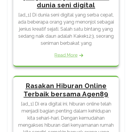
dunia seni digital
[ad_1] Di dunia seni digital yang serba cepat,
ada beberapa orang yang menonjol sebagai
jenius kreatif sejati. Salah satu bintang yang
sedang naik daun adalah Kakek123, seorang
seniman berbakat yang
Read More
Rasakan Hiburan Online
Terbaik bersama Agen89
[ad_1] Di era digital ini, hiburan online telah
menjadi bagian penting dalam kehidupan
kita sehari-hari. Dengan kemudahan
mengakses hiburan dari kenyamanan rumah