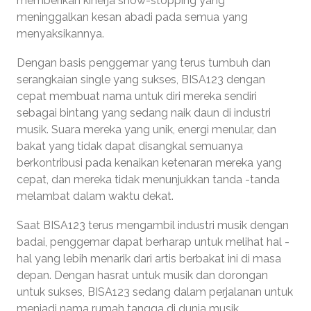
memberikan kinerja show-stopping yang
meninggalkan kesan abadi pada semua yang
menyaksikannya.
Dengan basis penggemar yang terus tumbuh dan
serangkaian single yang sukses, BISA123 dengan
cepat membuat nama untuk diri mereka sendiri
sebagai bintang yang sedang naik daun di industri
musik. Suara mereka yang unik, energi menular, dan
bakat yang tidak dapat disangkal semuanya
berkontribusi pada kenaikan ketenaran mereka yang
cepat, dan mereka tidak menunjukkan tanda -tanda
melambat dalam waktu dekat.
Saat BISA123 terus mengambil industri musik dengan
badai, penggemar dapat berharap untuk melihat hal -
hal yang lebih menarik dari artis berbakat ini di masa
depan. Dengan hasrat untuk musik dan dorongan
untuk sukses, BISA123 sedang dalam perjalanan untuk
menjadi nama rumah tangga di dunia musik.