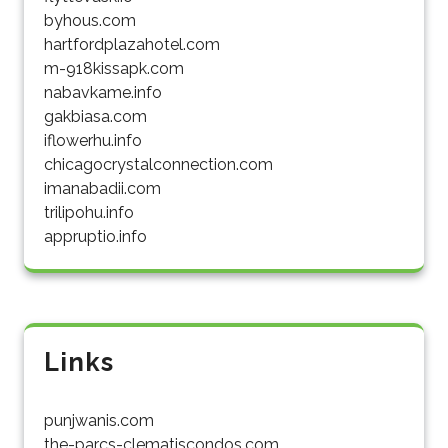
byhous.com
hartfordplazahotel.com
m-918kissapk.com
nabavkame.info
gakbiasa.com
iflowerhu.info
chicagocrystalconnection.com
imanabadii.com
trilipohu.info
appruptio.info
Links
punjwanis.com
the-parcs-clematiscondos.com