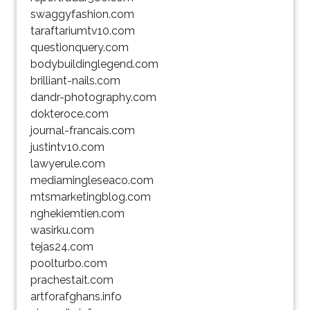
swaggyfashion.com
taraftariumtv10.com
questionquery.com
bodybuildinglegend.com
brilliant-nails.com
dandr-photography.com
dokteroce.com
journal-francais.com
justintv10.com
lawyerule.com
mediamingleseaco.com
mtsmarketingblog.com
nghekiemtien.com
wasirku.com
tejas24.com
poolturbo.com
prachestait.com
artforafghans.info